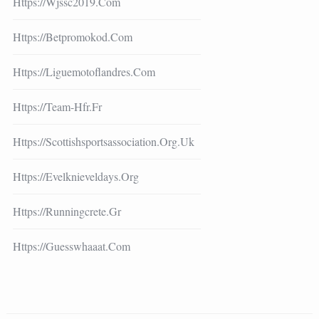
Https://wjssc2019.com
Https://betpromokod.com
Https://liguemotoflandres.com
Https://team-Hfr.fr
Https://scottishsportsassociation.org.uk
Https://evelknieveldays.org
Https://runningcrete.gr
Https://guesswhaaat.com