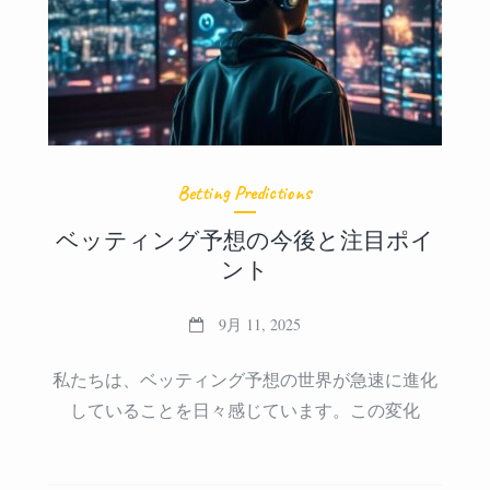
Betting Predictions
ベッティング予想の今後と注目ポイ
ント
9月 11, 2025
私たちは、ベッティング予想の世界が急速に進化
していることを日々感じています。この変化