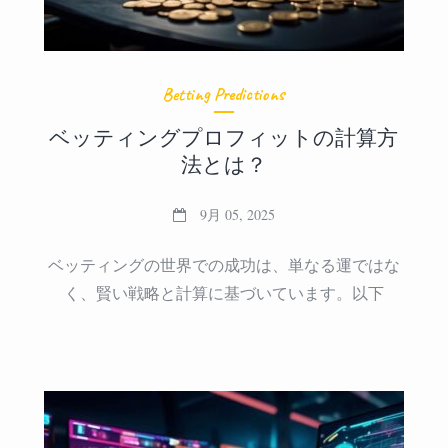
Betting Predictions
ベッティングプロフィットの計算方
法とは？
9月 05, 2025
ベッティングの世界での成功は、単なる運ではな
く、賢い戦略と計算に基づいています。以下