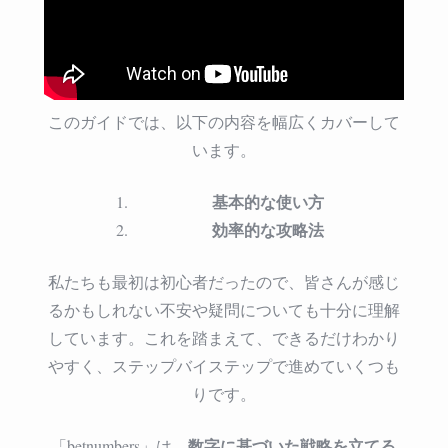
方
と
攻
略
法
このガイドでは、以下の内容を幅広くカバーして
は
います。
基本的な使い方
効率的な攻略法
私たちも最初は初心者だったので、皆さんが感じ
るかもしれない不安や疑問についても十分に理解
しています。これを踏まえて、できるだけわかり
やすく、ステップバイステップで進めていくつも
りです。
数字に基づいた戦略を立てる
「betnumbers」は、