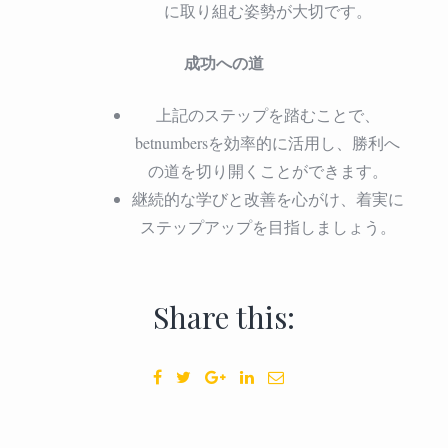
に取り組む姿勢が大切です。
成功への道
上記のステップを踏むことで、
betnumbersを効率的に活用し、勝利へ
の道を切り開くことができます。
継続的な学びと改善を心がけ、着実に
ステップアップを目指しましょう。
Share this: