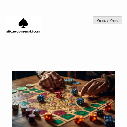
Skip
to
content
Primary Menu