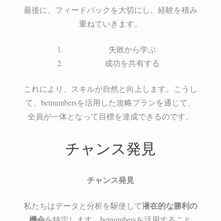
最後に、フィードバックを大切にし、経験を積み
重ねていきます。
失敗から学ぶ
成功を共有する
これにより、スキルが自然と向上します。こうし
て、betnumbersを活用した攻略プランを通じて、
全員が一体となって目標を達成できるのです。
チャンス発見
チャンス発見
潜在的な勝利の
私たちはデータと分析を駆使して
機会
を特定します。betnumbersを活用すること