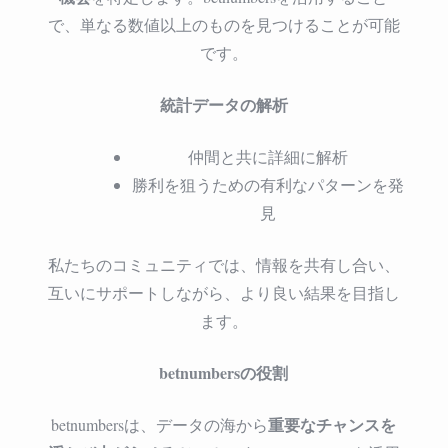
で、単なる数値以上のものを見つけることが可能
です。
統計データの解析
仲間と共に詳細に解析
勝利を狙うための有利なパターンを発
見
私たちのコミュニティでは、情報を共有し合い、
互いにサポートしながら、より良い結果を目指し
ます。
betnumbersの役割
重要なチャンスを
betnumbersは、データの海から