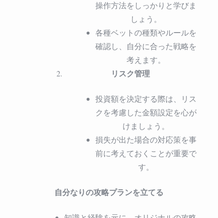
操作方法をしっかりと学びま
しょう。
各種ベットの種類やルールを
確認し、自分に合った戦略を
考えます。
リスク管理
投資額を決定する際は、リス
クを考慮した金額設定を心が
けましょう。
損失が出た場合の対応策を事
前に考えておくことが重要で
す。
自分なりの攻略プランを立てる
知識と経験を元に、オリジナルの攻略