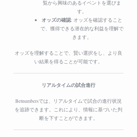
覧から興味のあるイベントを選びま
す。
オッズの確認
: オッズを確認すること
で、獲得できる潜在的な利益を理解で
きます。
オッズを理解することで、賢い選択をし、より良
い結果を得ることが可能です。
リアルタイムの試合進行
Betnumbersでは、リアルタイムで試合の進行状況
を追跡できます。これにより、情報に基づいた判
断を下すことができます。