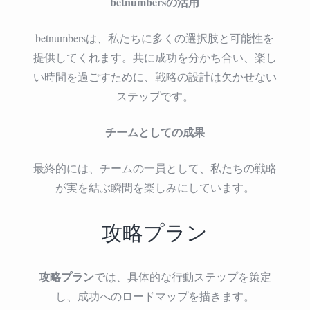
betnumbersの活用
betnumbersは、私たちに多くの選択肢と可能性を
提供してくれます。共に成功を分かち合い、楽し
い時間を過ごすために、戦略の設計は欠かせない
ステップです。
チームとしての成果
最終的には、チームの一員として、私たちの戦略
が実を結ぶ瞬間を楽しみにしています。
攻略プラン
攻略プラン
では、具体的な行動ステップを策定
し、成功へのロードマップを描きます。