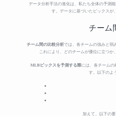
データ分析手法の進化は、私たち全体の予測能
す。データに基づいたピックスが
チーム
チーム間の比較分析
では、各チームの強みと弱
これにより、どのチームが優位に立つか
MLBピックスを予測する際
には、各チームの
す。以下のよ
加えて、以下の要