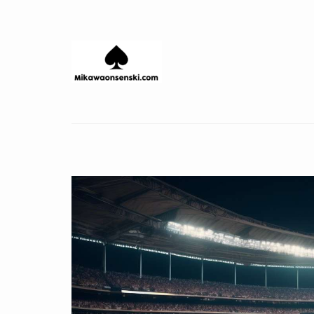
Skip
to
content