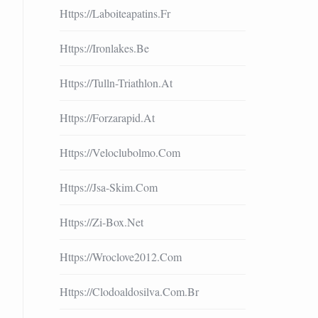
Https://laboiteapatins.fr
Https://ironlakes.be
Https://tulln-Triathlon.at
Https://forzarapid.at
Https://veloclubolmo.com
Https://jsa-Skim.com
Https://zi-Box.net
Https://wroclove2012.com
Https://clodoaldosilva.com.br