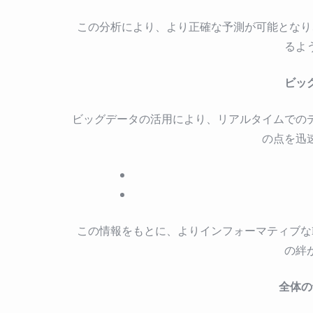
この分析により、より正確な予測が可能となり
るよ
ビッ
ビッグデータの活用により、リアルタイムでの
の点を迅
この情報をもとに、よりインフォーマティブな
の絆
全体の