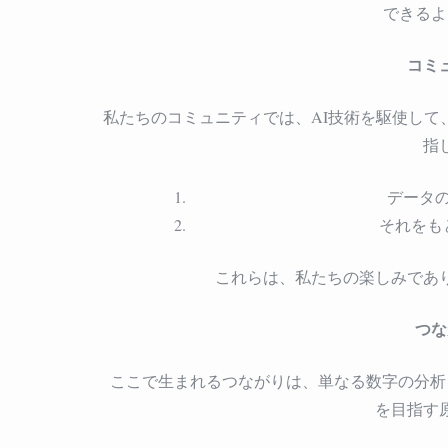
できるよ
コミ
私たちのコミュニティでは、AI技術を駆使して
指
データ
それをも
これらは、私たちの楽しみであ
つな
ここで生まれるつながりは、単なる数字の分析
を目指す